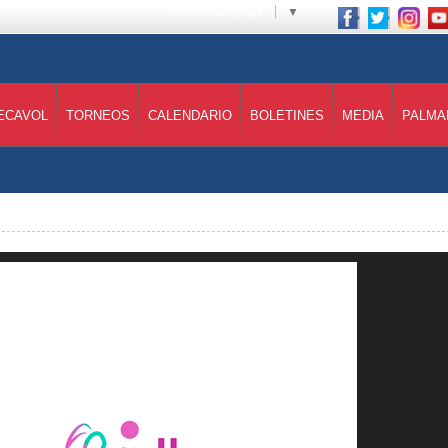
Select Language
▼
ECAVOL
TORNEOS
CALENDARIO
BOLETINES
MEDIA
PALMA