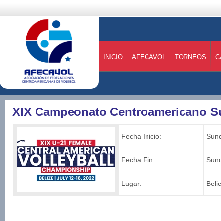
INICIO
AFECAVOL
TORNEOS
C
XIX Campeonato Centroamericano S
Fecha Inicio:
Sund
Fecha Fin:
Sund
Lugar:
Beli