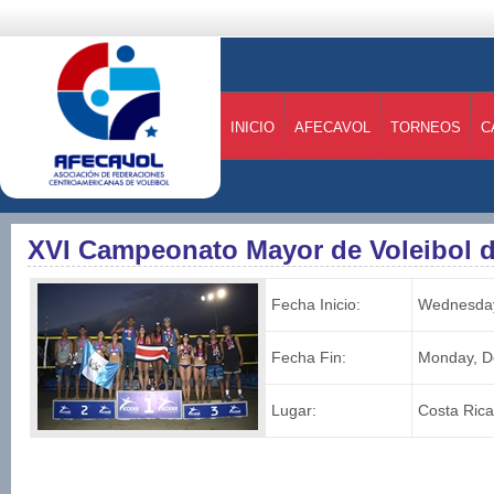
INICIO
AFECAVOL
TORNEOS
C
XVI Campeonato Mayor de Voleibol d
Fecha Inicio:
Wednesday
Fecha Fin:
Monday, D
Lugar:
Costa Rica