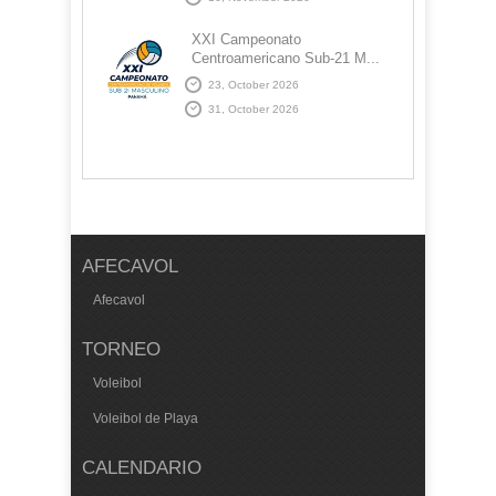
XXI Campeonato
Centroamericano Sub-21 M...
23, October 2026
31, October 2026
AFECAVOL
Afecavol
TORNEO
Voleibol
Voleibol de Playa
CALENDARIO