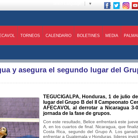
Select Language
▼
ECAVOL
TORNEOS
CALENDARIO
BOLETINES
MEDIA
PALMA
agua y asegura el segundo lugar del G
TEGUCIGALPA, Honduras, 1 de julio de
lugar del Grupo B del II Campeonato C
AFECAVOL al derrotar a Nicaragua 3-0 (
jornada de la fase de grupos.
Con este resultado, Belice enfrentará este jueve
A, en los cuartos de final. Nicaragua, que final
Costa Rica, segundo del Grupo A. Los ganado
enfrentar a Guatemala y Honduras, líderes invic