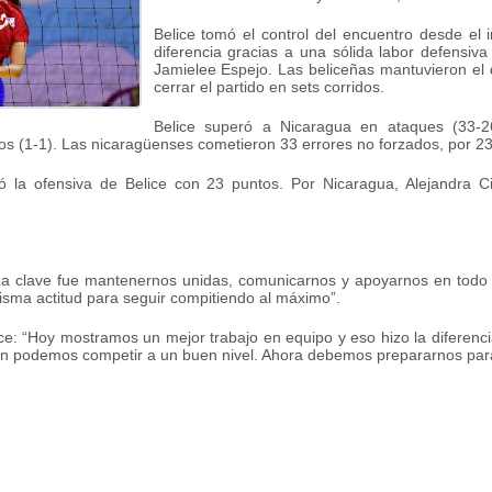
Belice tomó el control del encuentro desde el 
diferencia gracias a una sólida labor defensiva
Jamielee Espejo. Las beliceñas mantuvieron el d
cerrar el partido en sets corridos.
Belice superó a Nicaragua en ataques (33-26
os (1-1). Las nicaragüenses cometieron 33 errores no forzados, por 23
ó la ofensiva de Belice con 23 puntos. Por Nicaragua, Alejandra 
“La clave fue mantenernos unidas, comunicarnos y apoyarnos en tod
sma actitud para seguir compitiendo al máximo”.
ce: “Hoy mostramos un mejor trabajo en equipo y eso hizo la diferen
 podemos competir a un buen nivel. Ahora debemos prepararnos para e