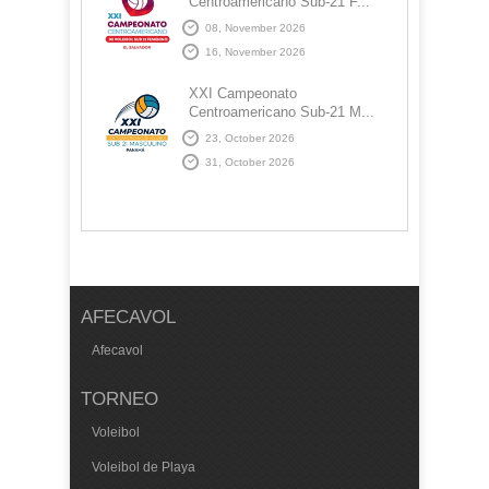
Centroamericano Sub-21 F...
08, November 2026
16, November 2026
XXI Campeonato
Centroamericano Sub-21 M...
23, October 2026
31, October 2026
AFECAVOL
Afecavol
TORNEO
Voleibol
Voleibol de Playa