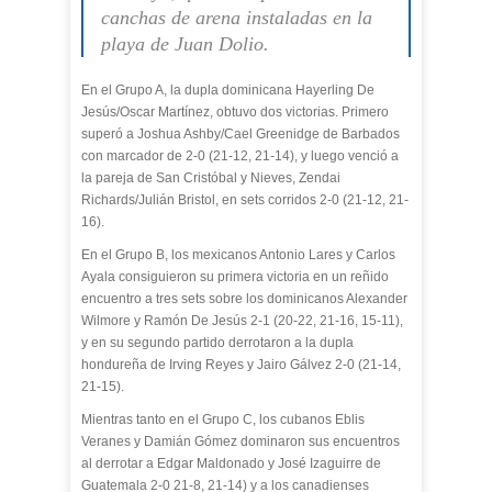
canchas de arena instaladas en la
playa de Juan Dolio.
En el Grupo A, la dupla dominicana Hayerling De
Jesús/Oscar Martínez, obtuvo dos victorias. Primero
superó a Joshua Ashby/Cael Greenidge de Barbados
con marcador de 2-0 (21-12, 21-14), y luego venció a
la pareja de San Cristóbal y Nieves, Zendai
Richards/Julián Bristol, en sets corridos 2-0 (21-12, 21-
16).
En el Grupo B, los mexicanos Antonio Lares y Carlos
Ayala consiguieron su primera victoria en un reñido
encuentro a tres sets sobre los dominicanos Alexander
Wilmore y Ramón De Jesús 2-1 (20-22, 21-16, 15-11),
y en su segundo partido derrotaron a la dupla
hondureña de Irving Reyes y Jairo Gálvez 2-0 (21-14,
21-15).
Mientras tanto en el Grupo C, los cubanos Eblis
Veranes y Damián Gómez dominaron sus encuentros
al derrotar a Edgar Maldonado y José Izaguirre de
Guatemala 2-0 21-8, 21-14) y a los canadienses