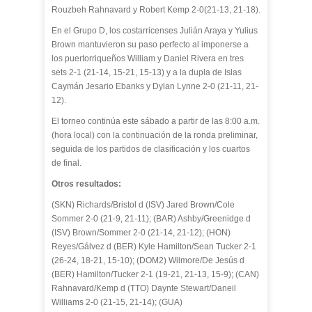
Rouzbeh Rahnavard y Robert Kemp 2-0(21-13, 21-18).
En el Grupo D, los costarricenses Julián Araya y Yulius
Brown mantuvieron su paso perfecto al imponerse a
los puertorriqueños William y Daniel Rivera en tres
sets 2-1 (21-14, 15-21, 15-13) y a la dupla de Islas
Caymán Jesario Ebanks y Dylan Lynne 2-0 (21-11, 21-
12).
El torneo continúa este sábado a partir de las 8:00 a.m.
(hora local) con la continuación de la ronda preliminar,
seguida de los partidos de clasificación y los cuartos
de final.
Otros resultados:
(SKN) Richards/Bristol d (ISV) Jared Brown/Cole
Sommer 2-0 (21-9, 21-11); (BAR) Ashby/Greenidge d
(ISV) Brown/Sommer 2-0 (21-14, 21-12); (HON)
Reyes/Gálvez d (BER) Kyle Hamilton/Sean Tucker 2-1
(26-24, 18-21, 15-10); (DOM2) Wilmore/De Jesús d
(BER) Hamilton/Tucker 2-1 (19-21, 21-13, 15-9); (CAN)
Rahnavard/Kemp d (TTO) Daynte Stewart/Daneil
Williams 2-0 (21-15, 21-14); (GUA)