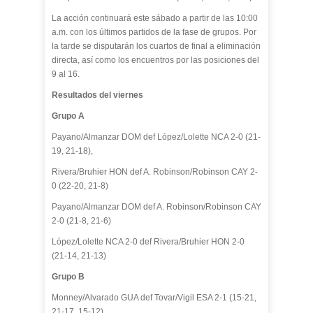
La acción continuará este sábado a partir de las 10:00
a.m. con los últimos partidos de la fase de grupos. Por
la tarde se disputarán los cuartos de final a eliminación
directa, así como los encuentros por las posiciones del
9 al 16.
Resultados del viernes
Grupo A
Payano/Almanzar DOM def López/Lolette NCA 2-0 (21-
19, 21-18),
Rivera/Bruhier HON def A. Robinson/Robinson CAY 2-
0 (22-20, 21-8)
Payano/Almanzar DOM def A. Robinson/Robinson CAY
2-0 (21-8, 21-6)
López/Lolette NCA 2-0 def Rivera/Bruhier HON 2-0
(21-14, 21-13)
Grupo B
Monney/Alvarado GUA def Tovar/Vigil ESA 2-1 (15-21,
21-17, 15-12)