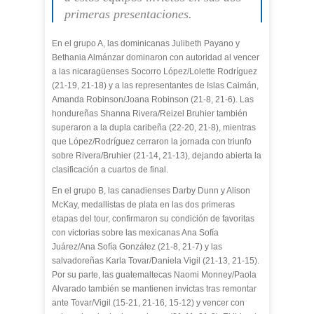
primeras presentaciones.
En el grupo A, las dominicanas Julibeth Payano y
Bethania Almánzar dominaron con autoridad al vencer
a las nicaragüenses Socorro López/Lolette Rodríguez
(21-19, 21-18) y a las representantes de Islas Caimán,
Amanda Robinson/Joana Robinson (21-8, 21-6). Las
hondureñas Shanna Rivera/Reizel Bruhier también
superaron a la dupla caribeña (22-20, 21-8), mientras
que López/Rodríguez cerraron la jornada con triunfo
sobre Rivera/Bruhier (21-14, 21-13), dejando abierta la
clasificación a cuartos de final.
En el grupo B, las canadienses Darby Dunn y Alison
McKay, medallistas de plata en las dos primeras
etapas del tour, confirmaron su condición de favoritas
con victorias sobre las mexicanas Ana Sofía
Juárez/Ana Sofía González (21-8, 21-7) y las
salvadoreñas Karla Tovar/Daniela Vigil (21-13, 21-15).
Por su parte, las guatemaltecas Naomi Monney/Paola
Alvarado también se mantienen invictas tras remontar
ante Tovar/Vigil (15-21, 21-16, 15-12) y vencer con