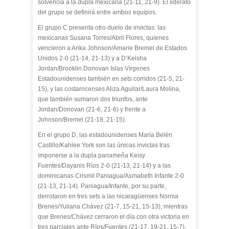
solvencia a la dupla mexicana (21-11, 21-9). El liderato
del grupo se definirá entre ambos equipos.
El grupo C presenta otro duelo de invictas: las
mexicanas Susana Torres/Abril Flores, quienes
vencieron a Arika Johnson/Amarie Bremel de Estados
Unidos 2-0 (21-14, 21-13) y a D’Keisha
Jordan/Brooklin Donovan Islas Vírgenes
Estadounidenses también en sets corridos (21-5, 21-
15), y las costarricenses Aliza Aguilar/Laura Molina,
que también sumaron dos triunfos, ante
Jordan/Donovan (21-6, 21-6) y frente a
Johnson/Bremel (21-18, 21-15).
En el grupo D, las estadounidenses María Belén
Castillo/Kahlee York son las únicas invictas tras
imponerse a la dupla panameña Keisy
Fuentes/Dayanis Ríos 2-0 (21-13, 21-14) y a las
dominicanas Crismil Paniagua/Asmabeth Infante 2-0
(21-13, 21-14). Paniagua/Infante, por su parte,
derrotaron en tres sets a las nicaragüenses Norma
Brenes/Yuliana Chávez (21-7, 15-21, 15-13), mientras
que Brenes/Chávez cerraron el día con otra victoria en
tres parciales ante Ríos/Fuentes (21-17, 19-21, 15-7).