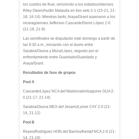
los cuartos de final, venciendo a los estadounidenses
Riley Owen/Austin Matautia en tres sets 2-1 (15-21, 21-
18, 16-14). Mientras tanto, Araya/Grant superaron a los
nicaragüenses Jefferson Cascante/Denis López 2-0
(21-18, 21-9).
Las semifinales se disputarán este domingo a partir de
las 9:30 a.m., iniciando con el duelo entre
Sarabia/Osuna y Mora/López, seguido por el
enfrentamiento entre Guardado/Guardado y
Araya/Grant.
Resultados de fase de grupos
Pool A
Cascante/López NCA def Maldonado/Izaguirre GUA 2-
0 (21-17, 21-14)
Sarabia/Osuna MEX def Jesario/Lynee CAY 2-0 (21-
14, 21-12)
Pool B
Reyes/Rodríguez HON def Barrios/Kempf NCA 2-0 (21-
14, 21-19)