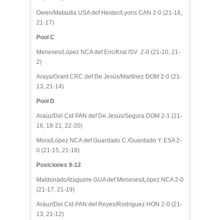
Owen/Matautia USA def Heider/Lyons CAN 2-0 (21-16,
21-17)
Pool C
Meneses/López NCA def Eric/Kral ISV 2-0 (21-10, 21-
2)
Araya/Grant CRC def De Jesús/Martínez DOM 2-0 (21-
13, 21-14)
Pool D
Araúz/Del Cid PAN def De Jesús/Segura DOM 2-1 (21-
16, 18-21, 22-20)
Mora/López NCA def Guardado C./Guardado Y. ESA 2-
0 (21-15, 21-18)
Posiciones 9-12
Maldonado/Izaguirre GUA def Meneses/López NCA 2-0
(21-17, 21-19)
Aráuz/Del Cid PAN def Reyes/Rodríguez HON 2-0 (21-
13, 21-12)