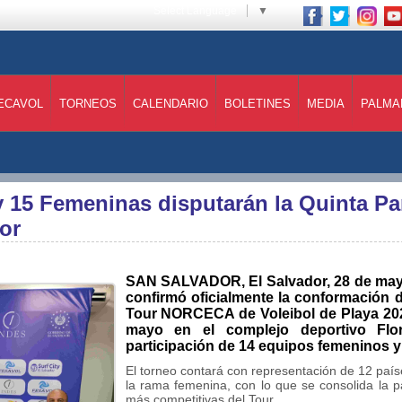
Select Language
▼
ECAVOL
TORNEOS
CALENDARIO
BOLETINES
MEDIA
PALMA
 y 15 Femeninas disputarán la Quinta 
or
SAN SALVADOR, El Salvador, 28 de mayo 
confirmó oficialmente la conformación d
Tour NORCECA de Voleibol de Playa 2026
mayo en el complejo deportivo Flo
participación de 14 equipos femeninos 
El torneo contará con representación de 12 país
la rama femenina, con lo que se consolida la 
más competitivas del Tour.