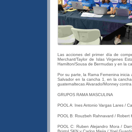
Las acciones del primer día de compe
Merchant/Taylor de Islas Virgenes Es
Hamilton/Sousa de Bermudas y en la can
Por su parte, la Rama Femenina inicia 
Salvador en la cancha 1, en la cancha
guatemaltecas Alvarado/Monney contra 
GRUPOS RAMA MASCULINA
POOL A: Ines Antonio Vargas Lares / Ca
POOL B: Rouzbeh Rahnavard / Robert K
POOL C: Ruben Alejandro Mora / Dany
Bristol SKN y Carlos Mejia / Yoel Guar