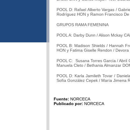
POOL D: Rafael Alberto Vargas / Gabri
Rodríguez HON y Ramon Francisco De J
GRUPOS RAMA FEMENINA
POOL A: Darby Dunn / Alison Mckay CAN
POOL B: Madison Shields / Hannah Froh
HON y Fatima Giselle Rendon / Devora
POOL C: Susana Torres García / Abril C
Manuela Cleto / Bethania Almanzar D
POOL D: Karla Jamileth Tovar / Daniela
Sofía González Cepek / María Jimena
Fuente:
NORCECA
Publicado por:
NORCECA