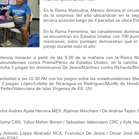
En la Rama Masculina, México domina el circui
da la sorpresa del año ubicándose en la seg
tercera posición luego de 4 paradas se ubica E
En la Rama Femenina, las canadienses dominan
se encuentran los Estados Unidos con 700 punt
mexicanas, estos puntajes demuestran que el 
parejo durante todo el año.
tencia iniciarán a partir de las 9.00 de la mañana con la Rama Ma
tadounidenses contra Priima/Pérez de Estados Unidos, en la cancha
cha 3 juegan los dominicanos De Jesús/Martínez contra Richards/Bris
actividad a las 10:30 AM con los juegos entre las estadounidenses Shi
 2 juegan López/Lolette de Nicaragua vs Rodríguez/Murillo de Hondu
Peifer/Valenciana de Islas Vírgenes de EE. UU.
rlos Andrés Ayala Herrera MEX, A’jahnai Merchant / De Andrae Taylor 
emp CAN, Yulius Melvin Brown / Sebastian Valenciano CRC y Kyle Ha
 Antonio López Alvarado NCA, Francisco De Jesús / Oscar José Ma
dado ESA2