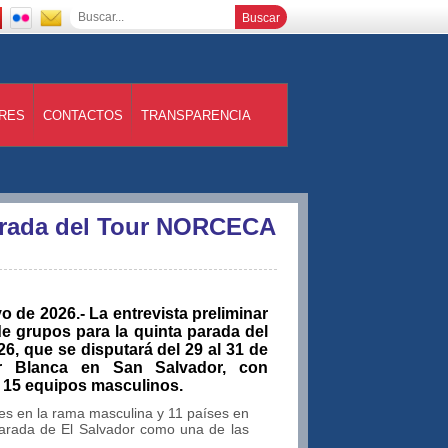
RES
CONTACTOS
TRANSPARENCIA
Parada del Tour NORCECA
de 2026.- La entrevista preliminar
e grupos para la quinta parada del
, que se disputará del 29 al 31 de
r Blanca en San Salvador, con
y 15 equipos masculinos.
es en la rama masculina y 11 países en
parada de El Salvador como una de las