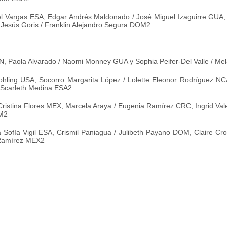
el Vargas ESA, Edgar Andrés Maldonado / José Miguel Izaguirre GUA,
esús Goris / Franklin Alejandro Segura DOM2
, Paola Alvarado / Naomi Monney GUA y Sophia Peifer-Del Valle / Mel
ling USA, Socorro Margarita López / Lolette Eleonor Rodríguez NCA, 
 Scarleth Medina ESA2
ristina Flores MEX, Marcela Araya / Eugenia Ramírez CRC, Ingrid Val
OM2
 Sofìa Vigil ESA, Crismil Paniagua / Julibeth Payano DOM, Claire Cr
 Ramírez MEX2