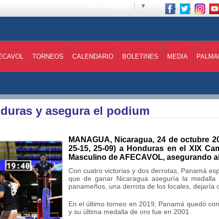
Select Language
▼
ECAVOL
TORNEOS
CALENDARIO
BOLETINES
MEDIA
PALMA
duras y asegura el podium
MANAGUA, Nicaragua, 24 de octubre 20
25-15, 25-09) a Honduras en el XIX C
Masculino de AFECAVOL, asegurando al 
Con cuatro victorias y dos derrotas, Panamá esp
que de ganar Nicaragua aseguría la medalla d
panameños, una derrota de los locales, dejaría 
En el último torneo en 2019, Panamá quedó con
y su última medalla de oro fue en 2001.