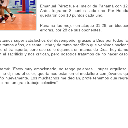
Emanuel Pérez fue el mejor de Panamá con 12 p
Aráuz lograron 8 puntos cada uno. Por Hondu
quedaron con 10 puntos cada uno.
Panamá fue mejor en ataque 31-28, en bloqueo
errores, por 28 de sus oponentes.
tamos super satisfechos del desempeño, gracias a Dios por todas las
e tantos años, de tanta lucha y de tanto sacrificio que venimos haci
como el transporte, pero eso se lo dejamos en manos de Dios, hoy damo
l sacrificio y nos critican, pero nosotros tratamos de no hacer cas
namá: “Estoy muy emocionado, no tengo palabras… super orgulloso 
, no dijimos el color, queríamos estar en el medallero con jóvenes 
meño nuevamente. Los muchachos me decían, profe tenemos que regresa
cieron un gran trabajo colectivo”.