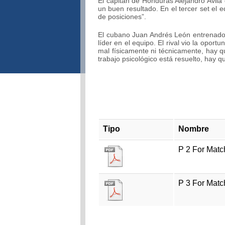
El capitán de Honduras Alejandro Avila 
un buen resultado. En el tercer set el
de posiciones”.
El cubano Juan Andrés León entrenado
líder en el equipo. El rival vio la opo
mal físicamente ni técnicamente, hay 
trabajo psicológico está resuelto, hay 
Tipo
Nombre
P 2 For Mat
P 3 For Mat