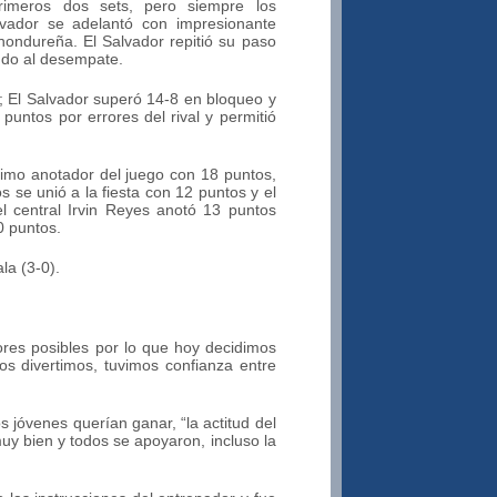
rimeros dos sets, pero siempre los
lvador se adelantó con impresionante
hondureña. El Salvador repitió su paso
ndo al desempate.
 El Salvador superó 14-8 en bloqueo y
puntos por errores del rival y permitió
ximo anotador del juego con 18 puntos,
se unió a la fiesta con 12 puntos y el
l central Irvin Reyes anotó 13 puntos
0 puntos.
la (3-0).
ores posibles por lo que hoy decidimos
os divertimos, tuvimos confianza entre
s jóvenes querían ganar, “la actitud del
y bien y todos se apoyaron, incluso la