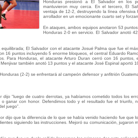
Honduras presionó a El Salvador en los p
mantuvieron muy cerca. En el tercero, El Sa
ventaja de 12-2, destruyendo la línea ofensiva 
arrollador en un emocionante cuarto set y forza
En ataques, ambos equipos anotaron 53 puntos;
Honduras 2-0 en servicio. El Salvador anotó 42 
a equilibrada; El Salvador con el atacante Josué Palma que fue el má
con 16 puntos incluyendo 5 enorme bloqueos, el central Eduardo Ramos 
s. Para Honduras, el atacante Arturo Duran cerró con 16 puntos, e
 Menjivar también anotó 13 puntos y el atacante José Espinal aportó 1
 Honduras (2-2) se enfrentará al campeón defensor y anfitrión Guatema
 dijo “luego de cuatro derrotas, ya habíamos cometido todos los err
o ganar con honor. Defendimos todo y el resultado fue el triunfo, n
del juego”.
or dijo que la diferencia de lo que se había venido haciendo fue que lo
entes siguiendo las instrucciones. Mejoró su comunicación, jugaron mu