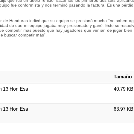
dijo que fue un duelo reñido “sacamos los primeros dos sets aplicando
 equipo fue conformista y nos terminó pasando la factura. Es una pérd
r de Honduras indicó que su equipo se presionó mucho “no saben ag
rtunidad de que mi equipo jugaba muy presionado y ganó. Esto se resue
que competir más puesto que hay jugadores que venían de jugar bien 
que buscar competir más”.
Tamaño
ch 13 Hon Esa
40.79 KB
ch 13 Hon Esa
63.97 KB