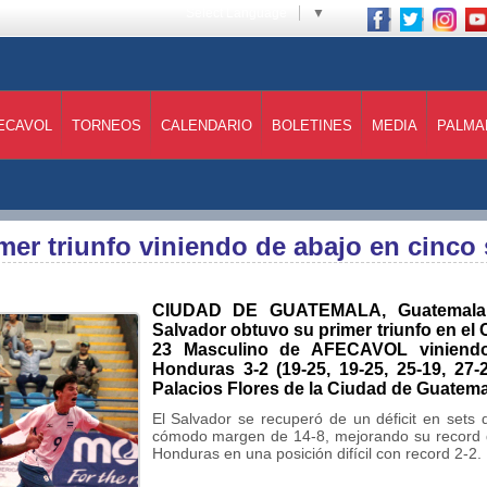
Select Language
▼
ECAVOL
TORNEOS
CALENDARIO
BOLETINES
MEDIA
PALMA
mer triunfo viniendo de abajo en cinco 
CIUDAD DE GUATEMALA, Guatemala, 
Salvador obtuvo su primer triunfo en 
23 Masculino de AFECAVOL viniendo
Honduras 3-2 (19-25, 19-25, 25-19, 27
Palacios Flores de la Ciudad de Guatema
El Salvador se recuperó de un déficit en set
cómodo margen de 14-8, mejorando su record 
Honduras en una posición difícil con record 2-2.